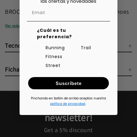
las ofertas y novedades
BROOKS Catamount 3 W Women's Trail Shoes
Ver más
¿Cuál es tu
preferencia?
Tecnologías
Running
Trail
Fitness
Street
Ficha técnica
Suscríbete
Pinchando en botón de arriba aceptas nuestra
Subscribe to our
política de privacidad
.
newsletter!
Get a 5% discount