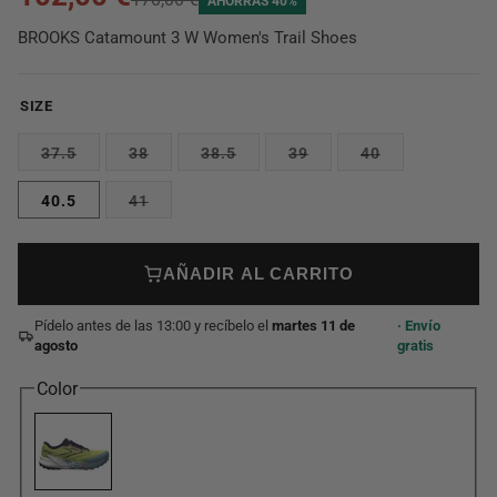
AHORRAS 40%
BROOKS Catamount 3 W Women's Trail Shoes
SIZE
37.5
38
38.5
39
40
40.5
41
AÑADIR AL CARRITO
Pídelo antes de las 13:00 y recíbelo el
martes 11 de
· Envío
agosto
gratis
Color