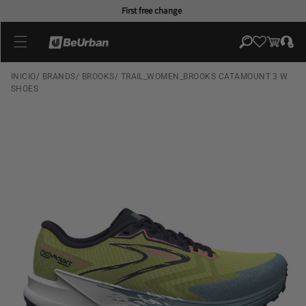
Skip to
First free change
content
Log
Cart
in
INICIO
/
BRANDS
/
BROOKS
/
TRAIL_WOMEN_BROOKS CATAMOUNT 3 W
SHOES