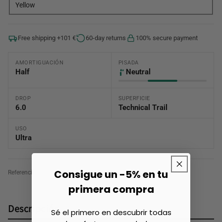
Yellow
Free shipping +101 €
60-day returns
100% secure payment
AMORTIGUACIÓN
PISADA
Half
Neutral
DROP
SUPERFICIE
6.0
Technical Trail
USO
Ultra
Consigue un -5% en tu
Referencia:
1204051B_731
primera compra
Descripción
Sé el primero en descubrir todas