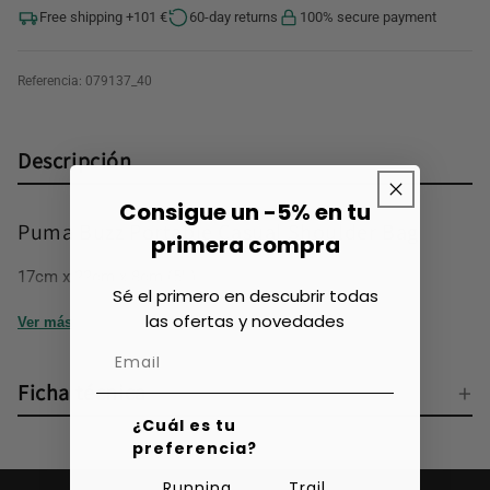
Free shipping +101 €
60-day returns
100% secure payment
Referencia:
079137_40
Descripción
Consigue un -5% en tu
Puma Buzz Portable Casual Shoulder Bag
primera compra
17cm x 22cm x 8cm (5L)
Sé el primero en descubrir todas
las ofertas y novedades
Ver más
Ficha técnica
¿Cuál es tu
preferencia?
Running
Trail