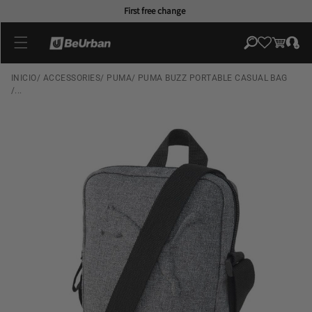
Skip to
First free change
content
Log
Cart
in
INICIO
/
ACCESSORIES
/
PUMA
/
PUMA BUZZ PORTABLE CASUAL BAG
/...